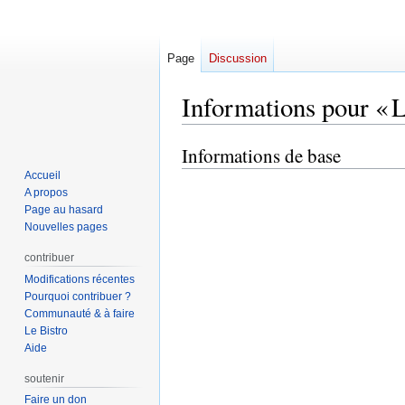
Page
Discussion
Informations pour « 
Informations de base
Aller
Aller
à
à
Accueil
la
la
A propos
Page au hasard
navigation
recherche
Nouvelles pages
contribuer
Modifications récentes
Pourquoi contribuer ?
Communauté & à faire
Le Bistro
Aide
soutenir
Faire un don