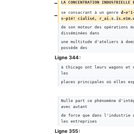
LA CONCENTRATION INDUSTRIELLE 
se consacrant à un genre 
d-e'1
s~p1é! cialisé, r_ai.s
,
is.e1m.
de son moteur des opérations m
disséminées dans
une multitude d'ateliers à dom
possède des
Ligne 344 :
à Chicago ont leurs wagons et 
les
places principales où elles ex
Nulle part ce phénomène d'inté
avec autant
de force que dans l'industrie 
les entreprises
Ligne 355 :