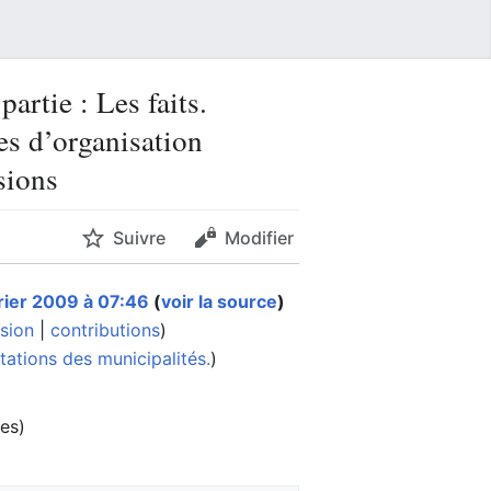
artie : Les faits.
es d’organisation
sions
Suivre
Modifier
rier 2009 à 07:46
(
voir la source
)
sion
|
contributions
)
tations des municipalités.
)
ées)