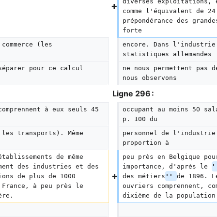
diverses exploitations, 
comme l'équivalent de 24
prépondérance des grande
forte
 commerce (les 
encore. Dans l'industrie
statistiques allemandes
séparer pour ce calcul 
ne nous permettent pas d
nous observons
Ligne 296 :
comprennent à eux seuls 45 
occupant au moins 5O sal
p. 100 du
 les transports). Même 
personnel de l'industrie
proportion à
établissements de même 
peu près en Belgique pou
ment des industries et des 
importance, d'après le 
'
ions de plus de 1000 
des métiers
'' 
de 1896. L
 France, à peu près le 
ouvriers comprennent, co
ère.  
dixième de la population