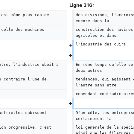
Ligne 316 :
 est même plus rapide 
des divisions; l'accrois
encore dans la
 celle des machines 
construction des navires
agricoles et dans
l'industrie des cuirs.
ntre, l'industrie obéit à 
En même temps qu'elle se
deux autres
s contraire l'une de 
tendances, qui agissent 
l'autre sans être
cependant contradictoire
ustrielles subissent 
D'un côté, les entrepris
certainement la
ion progressive. C'est 
loi générale de la spéci
ainsi que les filatures