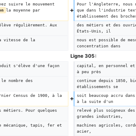
vez suivre le mouvement 
Pour l'Angleterre, nous 
on 
la moyenne par 
que dans l'industrie tex
établissement des broche
élève régulièrement. Aux 
des métiers et des ouvri
États-Unis, il
a vitesse de la 
nous est possible de mes
concentration dans
Ligne 305 :
oduit s'élève d'une façon 
capital, en personnel et
à peu près
 le nombre des 
continue depuis 1850, bi
établissements se
rnier Census de 1900, à la 
soit beaucoup accru dans
à la suite d'un
s métiers. Pour quelques 
relevé plus soigneux des
grandes industries,
e mécanique, tapis, fer et 
machines agricoles, cord
acier,