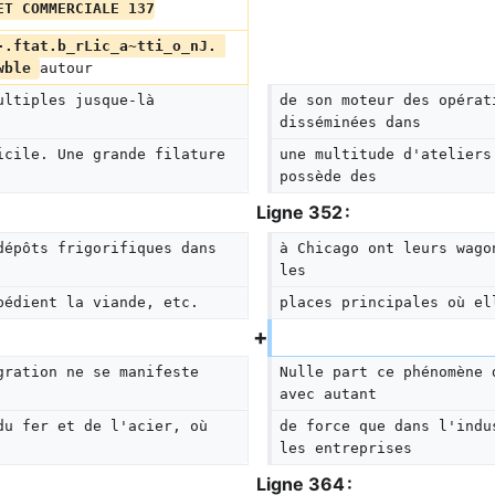
ET COMMERCIALE 137
-.ftat.b_rLic_a~tti_o_nJ. 
wble 
autour
ultiples jusque-là 
de son moteur des opérat
disséminées dans
icile. Une grande filature 
une multitude d'ateliers
possède des
Ligne 352 :
dépôts frigorifiques dans 
à Chicago ont leurs wago
les
pédient la viande, etc.
places principales où el
gration ne se manifeste 
Nulle part ce phénomène 
avec autant
du fer et de l'acier, où 
de force que dans l'indu
les entreprises
Ligne 364 :