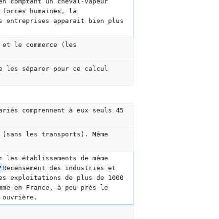
en comptant un cheval-vapeur 
 forces humaines, la 
s entreprises apparait bien plus 
 et le commerce (les 
e les séparer pour ce calcul 
ariés comprennent à eux seuls 45 
 (sans les transports). Même 
r les établissements de même 
'
Recensement des industries et 
es exploitations de plus de 1000 
mme en France, à peu près le 
 ouvrière.  