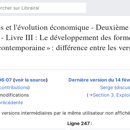
es et l'évolution économique - Deuxième p
- Livre III : Le développement des form
ntemporaine » : différence entre les ver
06:07
(
voir la source
)
Dernière version du 14 fév
contributions
)
Serge
(
discus
modifications
(
→‎Section 3. Exploi
précédente
 versions intermédiaires par le même utilisateur non affich
Ligne 247 :