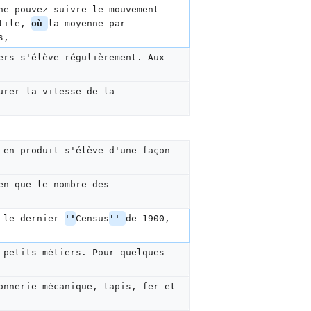
ne pouvez suivre le mouvement 
tile, 
où 
la moyenne par 
s,
ers s'élève régulièrement. Aux 
urer la vitesse de la 
 en produit s'élève d'une façon 
en que le nombre des 
 le dernier 
''
Census
'' 
de 1900, 
 petits métiers. Pour quelques 
onnerie mécanique, tapis, fer et 