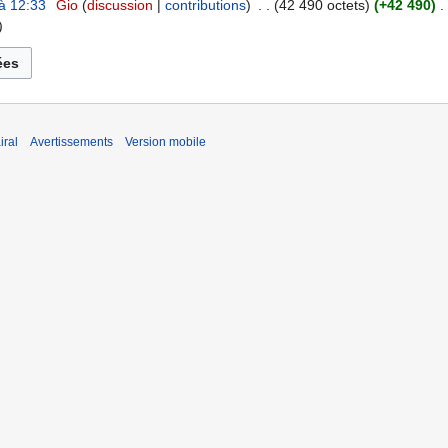
à 12:33
‎
Gio
discussion
contributions
‎
42 490 octets
+42 490
‎
iral
Avertissements
Version mobile