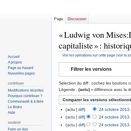
Page
Discussion
« Ludwig von Mises:La
capitaliste » : histori
Voir les opérations sur cette page
(
voir le 
Accueil
A propos
Aller
Aller
Page au hasard
Filtrer les versions
à
à
Nouvelles pages
la
la
Sélection du diff : cochez les boutons
contribuer
navigation
recherche
Légende :
(actu)
= différence avec la d
Modifications récentes
Pourquoi contribuer ?
Communauté & à faire
Le Bistro
actu
diff
24 octobre 2013 
24
Aide
A
octobre
actu
diff
24 octobre 2013 
u
soutenir
2013
A
actu
diff
24 octobre 2013 
c
u
Faire un don
A