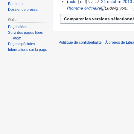
actu
diff
24 octobre 2013 
u
Boutique
c
u
l'homme ordinaire
|[[Ludwig von... »
Dossier de presse
n
u
c
r
n
u
Outils
é
r
n
Pages liées
s
é
r
Suivi des pages liées
u
s
Atom
é
Politique de confidentialité
À propos de Libra
m
Pages spéciales
u
s
é
Informations sur la page
m
u
d
é
m
e
d
é
s
e
d
m
s
e
o
m
s
d
o
m
i
d
o
f
i
d
i
f
i
c
i
f
a
c
i
t
a
c