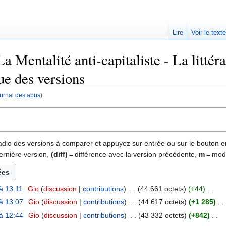
Lire
Voir le text
 Mentalité anti-capitaliste - La littér
que des versions
journal des abus
)
 radio des versions à comparer et appuyez sur entrée ou sur le bouton e
ernière version,
(diff)
= différence avec la version précédente,
m
= modi
à 13:11
‎
Gio
discussion
contributions
‎
44 661 octets
+44
‎
à 13:07
‎
Gio
discussion
contributions
‎
44 617 octets
+1 285
‎
à 12:44
‎
Gio
discussion
contributions
‎
43 332 octets
+842
‎