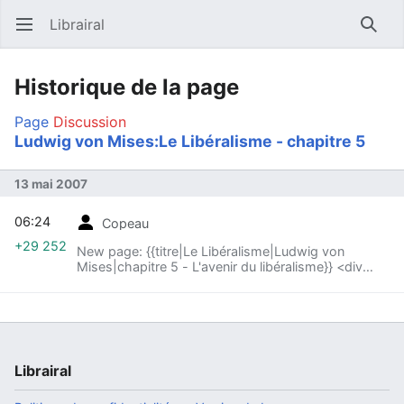
Librairal
Ouvrir le menu principal
Reche
Historique de la page
Page
Discussion
Ludwig von Mises:Le Libéralisme - chapitre 5
13 mai 2007
06:24
Copeau
+29 252
New page: {{titre|Le Libéralisme|Ludwig von
Mises|chapitre 5 - L'avenir du libéralisme}} <div
class="text"> Toutes les anciennes civilisations
sont mortes,...
Librairal