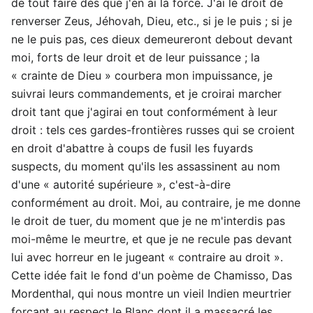
de tout faire dès que j'en ai la force. J'ai le droit de
renverser Zeus, Jéhovah, Dieu, etc., si je le puis ; si je
ne le puis pas, ces dieux demeureront debout devant
moi, forts de leur droit et de leur puissance ; la
« crainte de Dieu » courbera mon impuissance, je
suivrai leurs commandements, et je croirai marcher
droit tant que j'agirai en tout conformément à leur
droit : tels ces gardes-frontières russes qui se croient
en droit d'abattre à coups de fusil les fuyards
suspects, du moment qu'ils les assassinent au nom
d'une « autorité supérieure », c'est-à-dire
conformément au droit. Moi, au contraire, je me donne
le droit de tuer, du moment que je ne m'interdis pas
moi-même le meurtre, et que je ne recule pas devant
lui avec horreur en le jugeant « contraire au droit ».
Cette idée fait le fond d'un poème de Chamisso, Das
Mordenthal, qui nous montre un vieil Indien meurtrier
forçant au respect le Blanc dont il a massacré les