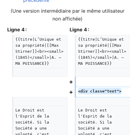
précédente
(Une version intermédiaire par le même utilisateur
non affichée)
Ligne 4 :
Ligne 4 :
{{titre|L’Unique et 
{{titre|L’Unique et 
sa propriété|[[Max 
sa propriété|[[Max 
Stirner]]<br><small>
Stirner]]<br><small>
(1845)</small>|A. — 
(1845)</small>|A. — 
MA PUISSANCE}}
MA PUISSANCE}}
<div class="text">
Le Droit est 
Le Droit est 
l'Esprit de la 
l'Esprit de la 
société. Si la 
société. Si la 
Société a une 
Société a une 
volonté, c'est 
volonté, c'est 