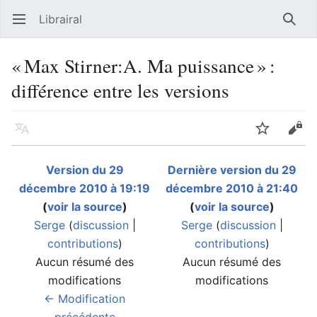
Librairal
Ouvrir le menu principal
Reche
« Max Stirner:A. Ma puissance » :
différence entre les versions
Langue
Suivre
Modifier
Version du 29
Dernière version du 29
décembre 2010 à 19:19
décembre 2010 à 21:40
(
voir la source
)
(
voir la source
)
Serge
(
discussion
|
Serge
(
discussion
|
contributions
)
contributions
)
Aucun résumé des
Aucun résumé des
modifications
modifications
← Modification