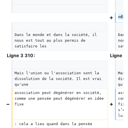
<div
Dans le monde et dans la société, il 
Dans
nous est tout au plus permis de 
nous
satisfaire les
sati
Ligne 3 310 :
Ligne 3 
Mais l'union ou l'association sont la 
Mais
dissolution de la société. Il est vrai 
diss
qu'une
qu'u
association peut dégénérer en société, 
asso
comme une pensée peut dégénérer en idée 
comm
fixe
fixe
s’ét
lui-
: cela a lieu quand dans la pensée 