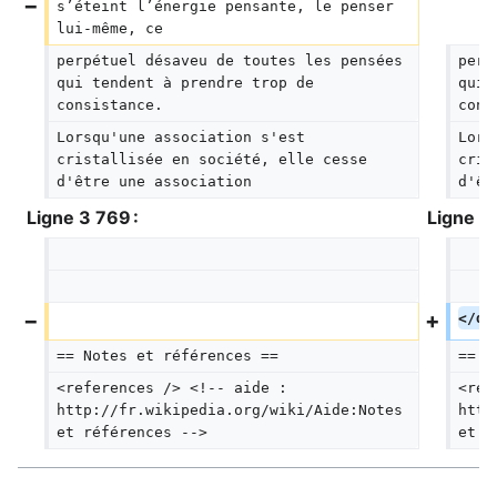
s’éteint l’énergie pensante, le penser 
lui-même, ce
perpétuel désaveu de toutes les pensées 
perp
qui tendent à prendre trop de 
qui 
consistance.
cons
Lorsqu'une association s'est 
Lors
cristallisée en société, elle cesse 
cris
d'être une association
d'êt
Ligne 3 769 :
Ligne 3 
</di
== Notes et références ==  
== N
<references /> <!-- aide : 
<ref
http://fr.wikipedia.org/wiki/Aide:Notes 
http
et références -->
et r