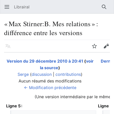
Librairal
Ouvrir le menu principal
Reche
« Max Stirner:B. Mes relations » :
différence entre les versions
Langue
Suivre
Modifier
Version du 29 décembre 2010 à 20:41
(
voir
Derniè
la source
)
Serge
(
discussion
|
contributions
)
S
Aucun résumé des modifications
A
← Modification précédente
(Une version intermédiaire par le même ut
Ligne 5 :
Ligne 5 