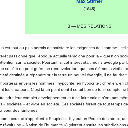
Max Stirner
(1845)
B — MES RELATIONS
s est tout au plus permis de satisfaire les exigences de l'homme ; celles
intérêt passionné que l'époque actuelle témoigne pour la « question socia
ntion sur la société. Pourtant, si cet intérêt était moins aveuglé par l
une société ne peut guère se renouveler tant que ses éléments vieillis 
ciété destinée à répandre sur la terre un nouvel évangile, il ne faudr
 comporteras envers les hommes : hypocrite, en hypocrite ; chrétien, en 
t les créateurs. C'est là un point dont il serait bon de tenir compte, s
teindre leur complet développement et à se faire valoir, n'ont pas mê
 des « sociétés » et vivre en société. Ces sociétés furent de tout temp
, la peur des fantômes.
om ; ceux-ci s'appellent « Peuples ». II y eut un Peuple des aïeux, un P
rêvait une « Nation de l'humanité ») ;vinrent ensuite les subdivisions 