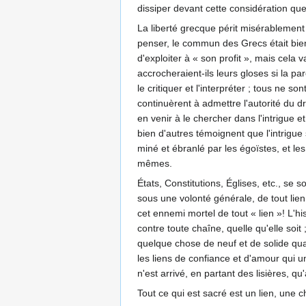
dissiper devant cette considération que
La liberté grecque périt misérablement 
penser, le commun des Grecs était bien 
d'exploiter à « son profit », mais cela
accrocheraient-ils leurs gloses si la p
le critiquer et l'interpréter ; tous ne so
continuèrent à admettre l'autorité du dro
en venir à le chercher dans l'intrigue 
bien d'autres témoignent que l'intrigue
miné et ébranlé par les égoïstes, et le
mêmes.
États, Constitutions, Églises, etc., se s
sous une volonté générale, de tout lie
cet ennemi mortel de tout « lien »! L'h
contre toute chaîne, quelle qu'elle soit
quelque chose de neuf et de solide qua
les liens de confiance et d'amour qui un
n'est arrivé, en partant des lisières, qu'
Tout ce qui est sacré est un lien, une c