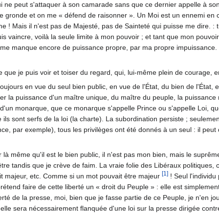
ui ne peut s'attaquer à son camarade sans que ce dernier appelle à son s
me gronde et on me « défend de raisonner ». Un Moi est un ennemi en cha
e ! Mais il n'est pas de Majesté, pas de Sainteté qui puisse me dire. : 
s vaincre, voilà la seule limite à mon pouvoir ; et tant que mon pouvoi
il me manque encore de puissance propre, par ma propre impuissance. 
 que je puis voir et toiser du regard, qui, lui-même plein de courage, 
toujours en vue du seul bien public, en vue de l'État, du bien de l'Éta
rcer la puissance d'un maître unique, du maître du peuple, la puissance
d'un monarque, que ce monarque s'appelle Prince ou s'appelle Loi, que l
 ils sont serfs de la loi (la charte). La subordination persiste ; seulem
ince, par exemple), tous les privilèges ont été donnés à un seul : il peu
 là même qu'il est le bien public, il n'est pas mon bien, mais le suprêm
t-être tandis que je crève de faim. La vraie folie des Libéraux politique
[1]
oit majeur, etc. Comme si un mot pouvait être majeur
! Seul l'individ
 prétend faire de cette liberté un « droit du Peuple » : elle est simple
iberté de la presse, moi, bien que je fasse partie de ce Peuple, je n'en jou
 elle sera nécessairement flanquée d'une loi sur la presse dirigée contr