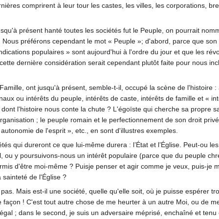
nières comprirent à leur tour les castes, les villes, les corporations, 
usqu'à présent hanté toutes les sociétés fut le Peuple, on pourrait nom
s. Nous préférons cependant le mot « Peuple »; d'abord, parce que son é
ndications populaires » sont aujourd'hui à l'ordre du jour et que les ré
; cette dernière considération serait cependant plutôt faite pour nous in
Famille, ont jusqu'à présent, semble-t-il, occupé la scène de l'histoire : 
tionaux ou intérêts du peuple, intérêts de caste, intérêts de famille et «
dont l'histoire nous conte la chute ? L'égoïste qui cherche sa propre sat
anisation ; le peuple romain et le perfectionnement de son droit privé, 
autonomie de l'esprit », etc., en sont d'illustres exemples.
tés qui dureront ce que lui-même durera : l’État et l’Église. Peut-ou l
l, ou y poursuivons-nous un intérêt populaire (parce que du peuple chréti
s permis d'être moi-même ? Puisje penser et agir comme je veux, puis-je 
a sainteté de l'Église ?
pas. Mais est-il une société, quelle qu'elle soit, où je puisse espérer tro
 façon ! C'est tout autre chose de me heurter à un autre Moi, ou de m
gal ; dans le second, je suis un adversaire méprisé, enchaîné et tenu e