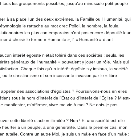
bref tous les groupements possibles, jusqu'au minuscule petit peuple
mer à sa place l'un des deux extrêmes, la Famille ou l'Humanité, qui
tymologie le rattache au mot grec Polloi, le nombre, la foule,
volutionnaires les plus contemporains n'ont pas encore dépouillé leur
cliner à choisir le terme « Humanité », l' « Humanité » étant
aucun intérêt égoïste n'était toléré dans ces sociétés ; seuls, les
 intérêts généraux de l'humanité » pouvaient y jouer un rôle. Mais qui
isfaction. Chaque fois qu'un intérêt égoïste s'y insinua, la société
ou le christianisme et son incessante invasion par le « libre
es appeler des associations d'égoïstes ? Poursuivons-nous en elles
en) sous le nom d'intérêt de l'État ou d'intérêt de l'Église ? M'est-
me manifester, m'affirmer, vivre ma vie à moi ? Ne dois-je pas
uver cette liberté d'action illimitée ? Non ! Et une société est-elle
e heurter à un peuple, à une généralité. Dans le premier cas, mon
n tutelle. Contre un autre Moi, je suis un mâle en face d'un mâle ;