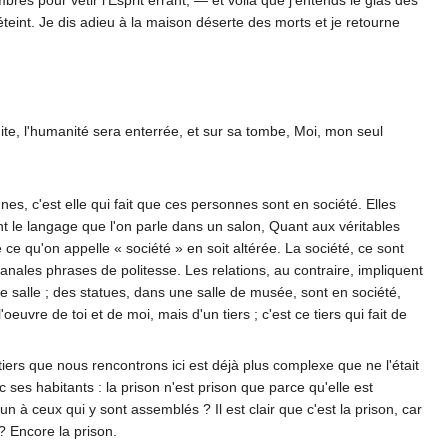
bres pour vêtir l'Esprit errant, — et voilà que j'entends le glas des
teint. Je dis adieu à la maison déserte des morts et je retourne
uite, l'humanité sera enterrée, et sur sa tombe, Moi, mon seul
es, c'est elle qui fait que ces personnes sont en société. Elles
lent le langage que l'on parle dans un salon, Quant aux véritables
 ce qu'on appelle « société » en soit altérée. La société, ce sont
nales phrases de politesse. Les relations, au contraire, impliquent
 salle ; des statues, dans une salle de musée, sont en société,
'oeuvre de toi et de moi, mais d'un tiers ; c'est ce tiers qui fait de
ers que nous rencontrons ici est déjà plus complexe que ne l'était
c ses habitants : la prison n'est prison que parce qu'elle est
à ceux qui y sont assemblés ? Il est clair que c'est la prison, car
 ? Encore la prison.