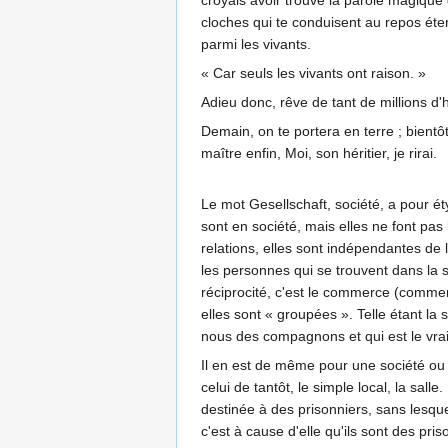
croyais avoir trouvé la parole magique q
cloches qui te conduisent au repos éter
parmi les vivants.
« Car seuls les vivants ont raison. »
Adieu donc, rêve de tant de millions d'
Demain, on te portera en terre ; bientô
maître enfin, Moi, son héritier, je rirai.
Le mot Gesellschaft, société, a pour ét
sont en société, mais elles ne font pas 
relations, elles sont indépendantes de l
les personnes qui se trouvent dans la s
réciprocité, c'est le commerce (commer
elles sont « groupées ». Telle étant la si
nous des compagnons et qui est le vrai 
Il en est de même pour une société ou 
celui de tantôt, le simple local, la sal
destinée à des prisonniers, sans lesque
c'est à cause d'elle qu'ils sont des pri