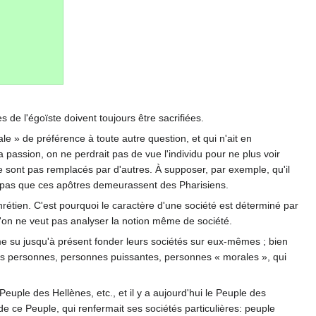
 de l'égoïste doivent toujours être sacrifiées.
le » de préférence à toute autre question, et qui n'ait en
a passion, on ne perdrait pas de vue l'individu pour ne plus voir
ne sont pas remplacés par d'autres. À supposer, par exemple, qu'il
ait pas que ces apôtres demeurassent des Pharisiens.
chrétien. C'est pourquoi le caractère d'une société est déterminé par
i l'on ne veut pas analyser la notion même de société.
me su jusqu'à présent fonder leurs sociétés sur eux-mêmes ; bien
s des personnes, personnes puissantes, personnes « morales », qui
euple des Hellènes, etc., et il y a aujourd'hui le Peuple des
de ce Peuple, qui renfermait ses sociétés particulières: peuple