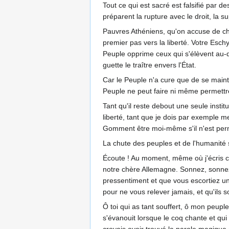
Tout ce qui est sacré est falsifié par d
préparent la rupture avec le droit, la s
Pauvres Athéniens, qu'on accuse de chic
premier pas vers la liberté. Votre Esch
Peuple opprime ceux qui s'élèvent au-de
guette le traître envers l'État.
Car le Peuple n'a cure que de se mainten
Peuple ne peut faire ni même permettre q
Tant qu'il reste debout une seule instit
liberté, tant que je dois par exemple m
Gomment être moi-même s'il n'est permi
La chute des peuples et de l'humanité s
Écoute ! Au moment, même où j'écris ce
notre chère Allemagne. Sonnez, sonnez,
pressentiment et que vous escortiez un
pour ne vous relever jamais, et qu'ils
Ô toi qui as tant souffert, ô mon peupl
s'évanouit lorsque le coq chante et qu