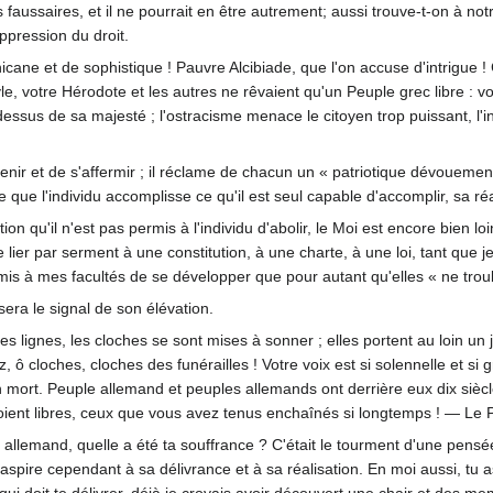
es faussaires, et il ne pourrait en être autrement; aussi trouve-t-on à n
uppression du droit.
ane et de sophistique ! Pauvre Alcibiade, que l'on accuse d'intrigue ! C
yle, votre Hérodote et les autres ne rêvaient qu'un Peuple grec libre : v
ssus de sa majesté ; l'ostracisme menace le citoyen trop puissant, l'inqu
ir et de s'affermir ; il réclame de chacun un « patriotique dévouement ».
ue l'individu accomplisse ce qu'il est seul capable d'accomplir, sa réal
ution qu'il n'est pas permis à l'individu d'abolir, le Moi est encore bien
e lier par serment à une constitution, à une charte, à une loi, tant que 
s à mes facultés de se développer que pour autant qu'elles « ne troubl
era le signal de son élévation.
s lignes, les cloches se sont mises à sonner ; elles portent au loin u
 ô cloches, cloches des funérailles ! Votre voix est si solennelle et s
 mort. Peuple allemand et peuples allemands ont derrière eux dix siècl
 soient libres, ceux que vous avez tenus enchaînés si longtemps ! — Le 
e allemand, quelle a été ta souffrance ? C'était le tourment d'une pensé
i aspire cependant à sa délivrance et à sa réalisation. En moi aussi, 