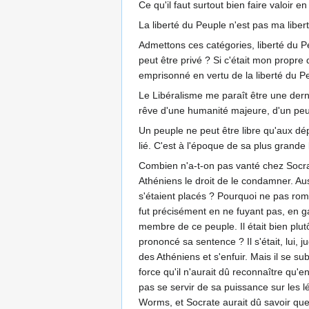
Ce qu'il faut surtout bien faire valoir 
La liberté du Peuple n'est pas ma libert
Admettons ces catégories, liberté du Pe
peut être privé ? Si c'était mon propre 
emprisonné en vertu de la liberté du Pe
Le Libéralisme me paraît être une derniè
rêve d'une humanité majeure, d'un pe
Un peuple ne peut être libre qu'aux dépen
lié. C'est à l'époque de sa plus grande 
Combien n'a-t-on pas vanté chez Socrate
Athéniens le droit de le condamner. Aussi
s'étaient placés ? Pourquoi ne pas rompre
fut précisément en ne fuyant pas, en g
membre de ce peuple. Il était bien plutô
prononcé sa sentence ? Il s'était, lui, 
des Athéniens et s'enfuir. Mais il se su
force qu'il n'aurait dû reconnaître qu'e
pas se servir de sa puissance sur les l
Worms, et Socrate aurait dû savoir que l