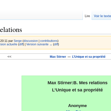
Lire
Voir le text
elations
 20:11 par
Serge
(
discussion
|
contributions
)
rsion actuelle
(
diff
) |
Version suivante →
(
diff
)
<<
Max Stirner
—
L’Unique et sa propriété
Max Stirner:B. Mes relations
L’Unique et sa propriété
Anonyme