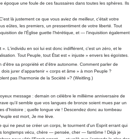
otre époque une foule de ces faussaires dans toutes les sphères. Ils
'est là justement ce que vous aviez de meilleur, c'était votre
ous eûtes, les premiers, un pressentiment de votre liberté. Tout
isition de l'Église guette l'hérétique, et — l'inquisition également
 L'individu en soi lui est donc indifférent, c'est un zéro, et le
isation. Tout Peuple, tout État est « injuste » envers les égoïstes.
 loin d'être sa propriété et d'être autonome. Comment parler de
je dois jurer d'appartenir « corps et âme » à mon Peuple ?
ent pas l'harmonie de la Société »? (Weitling.)
n joyeux message : demain on célèbre le millième anniversaire de
i grave qu'il semble que vos langues de bronze soient mues par un
es d'histoire ; quelle longue vie ! Descendez donc au tombeau
Peuple est mort, Je me lève.
e qui ne peut se créer un corps, le tourment d'un Esprit errant qui
tu as longtemps vécu, chère — pensée, cher — fantôme ! Déjà je