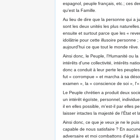
espagnol, peuple français, etc.; ces der
qu'est la Famille.
Au lieu de dire que la personne qui a j
sont les deux unités les plus naturelle
ensuite et surtout parce que les « reve
idolâtrie pour cette illusoire personne 
aujourd'hui ce que tout le monde rêve.
Ainsi donc, le Peuple, l'Humanité ou la 
intérêts d'une collectivité, intérêts na
donc a conduit à leur perte les peuples 
fut « corrompue » et marcha à sa désorg
examen », la « conscience de soi », l'« 
Le Peuple chrétien a produit deux socié
un intérêt égoïste, personnel, individue
il en elles possible, m'est-il par elle
laisser intactes la majesté de l'État et l
Ainsi donc, ce que je veux je ne le puis 
capable de nous satisfaire ? En aucune
adversaire et moi combattons d'égal à é