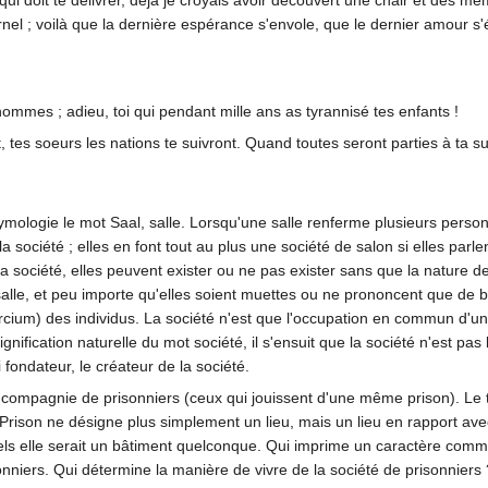
ui doit te délivrer, déjà je croyais avoir découvert une chair et des mem
nel ; voilà que la dernière espérance s'envole, que le dernier amour s'é
hommes ; adieu, toi qui pendant mille ans as tyrannisé tes enfants !
t, tes soeurs les nations te suivront. Quand toutes seront parties à ta s
ymologie le mot Saal, salle. Lorsqu'une salle renferme plusieurs personn
la société ; elles en font tout au plus une société de salon si elles par
a société, elles peuvent exister ou ne pas exister sans que la nature de
alle, et peu importe qu'elles soient muettes ou ne prononcent que de ba
cium) des individus. La société n'est que l'occupation en commun d'une
gnification naturelle du mot société, il s'ensuit que la société n'est pas l
fondateur, le créateur de la société.
compagnie de prisonniers (ceux qui jouissent d'une même prison). Le ti
le. Prison ne désigne plus simplement un lieu, mais un lieu en rapport ave
ls elle serait un bâtiment quelconque. Qui imprime un caractère commun 
sonniers. Qui détermine la manière de vivre de la société de prisonniers