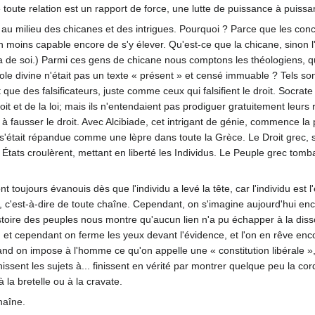
 toute relation est un rapport de force, une lutte de puissance à puissa
au milieu des chicanes et des intrigues. Pourquoi ? Parce que les conclu
moins capable encore de s'y élever. Qu'est-ce que la chicane, sinon l'art
 va de soi.) Parmi ces gens de chicane nous comptons les théologiens, q
arole divine n'était pas un texte « présent » et censé immuable ? Tels s
nt que des falsificateurs, juste comme ceux qui falsifient le droit. Socrate 
it et de la loi; mais ils n'entendaient pas prodiguer gratuitement leurs re
et à fausser le droit. Avec Alcibiade, cet intrigant de génie, commence l
 s'était répandue comme une lèpre dans toute la Grèce. Le Droit grec, 
s États croulèrent, mettant en liberté les Individus. Le Peuple grec tomb
ont toujours évanouis dès que l'individu a levé la tête, car l'individu es
n, c'est-à-dire de toute chaîne. Cependant, on s'imagine aujourd'hui 
istoire des peuples nous montre qu'aucun lien n'a pu échapper à la dis
 ; et cependant on ferme les yeux devant l'évidence, et l'on en rêve enc
nd on impose à l'homme ce qu'on appelle une « constitution libérale », 
issent les sujets à... finissent en vérité par montrer quelque peu la co
à la bretelle ou à la cravate.
haîne.