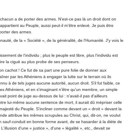
 chacun a de porter des armes. N'est-ce pas là un droit dont on
l appartient au Peuple, aussi peut-il m'être enlevé. Je puis être
 porter des armes.
auté, de la « Société », de la généralité, de l'Humanité. J'y vois le
sement de l'individu ; plus le peuple est libre, plus l'individu est
boire la ciguë au plus probe de ses penseurs.
son cachot ! Ce fut de sa part une pure folie de donner aux
aîner par les Athéniens à engager la lutte sur le terrain où ils
onnu à de tels juges aucune autorité, aucun droit. S'il fut faible, ce
les Athéniens, et en s'imaginant n'être qu'un membre, un simple
it point de juge au-dessus de lui : n'avait-il pas d'ailleurs
contre lui-même aucune sentence de mort, il aurait dû mépriser celle
la majesté du Peuple. S'incliner comme devant un « droit » devant la
gende attribue les mêmes scrupules au Christ, qui, dit-on, ne voulut
r un sauf-conduit en bonne forme avant, de se hasarder à la diète de
illusion d'une « justice », d'une « légalité », etc., devait se