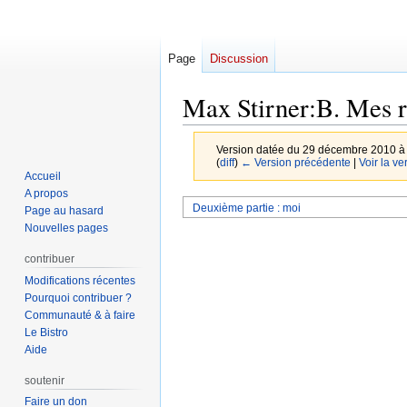
Page
Discussion
Max Stirner:B. Mes r
Version datée du 29 décembre 2010 à
(
diff
)
← Version précédente
|
Voir la ve
Accueil
A propos
Aller
Aller
Deuxième partie : moi
Page au hasard
à
à
Nouvelles pages
la
la
contribuer
navigation
recherche
Modifications récentes
Pourquoi contribuer ?
Communauté & à faire
Le Bistro
Aide
soutenir
Faire un don