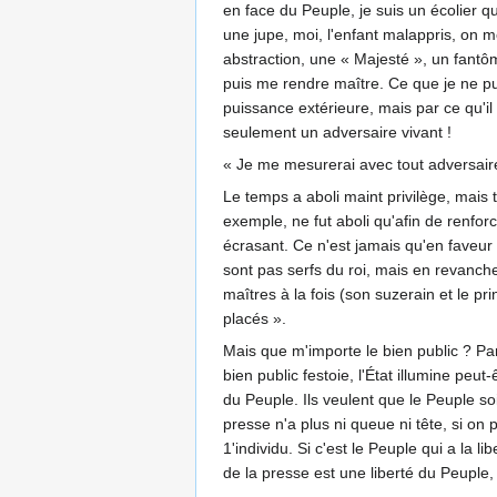
en face du Peuple, je suis un écolier q
une jupe, moi, l'enfant malappris, on 
abstraction, une « Majesté », un fantôm
puis me rendre maître. Ce que je ne pui
puissance extérieure, mais par ce qu'
seulement un adversaire vivant !
« Je me mesurerai avec tout adversaire
Le temps a aboli maint privilège, mais 
exemple, ne fut aboli qu'afin de renfo
écrasant. Ce n'est jamais qu'en faveur 
sont pas serfs du roi, mais en revanche
maîtres à la fois (son suzerain et le pr
placés ».
Mais que m'importe le bien public ? Par
bien public festoie, l'État illumine peu
du Peuple. Ils veulent que le Peuple s
presse n'a plus ni queue ni tête, si on
1'individu. Si c'est le Peuple qui a la l
de la presse est une liberté du Peuple,