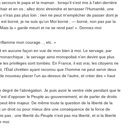
ecours le papa et la maman : lorsqu'il s'est mis à l'abri derrière
ir et en os ; allez donc étreindre et terrasser l'Humanité, une
tu n'iras pas plus loin ; rien ne peut m'empêcher de passer dont je
r est borné, je ne suis qu'un Moi borné ; — borné, non pas par la
Mais la « garde meurt et ne se rend pas! ». Donnez-moi
enflamme mon courage..., etc. »
t, et en aucune façon en vue de mon bien à moi. Le servage, par
 monarchique ; le servage ainsi monopolisé n'en devint que plus
es privilèges sont tombés. En France, il est vrai, les citoyens ne
ent, l'État chrétien ayant reconnu que l'homme ne peut servir deux
t de nouveau placer l'un au-dessus de l'autre, et créer des « haut
e degré de l'abnégation. Je puis avoir le ventre vide pendant que le
s, c'est d'opposer le Peuple au gouvernement, et de parler de droits
u peut être majeur. De même toute la question de la liberté de la
ment un droit ou pour mieux dire une conséquence de la force de
is pas ; une liberté du Peuple n'est pas ma liberté, et si la liberté
e moi.