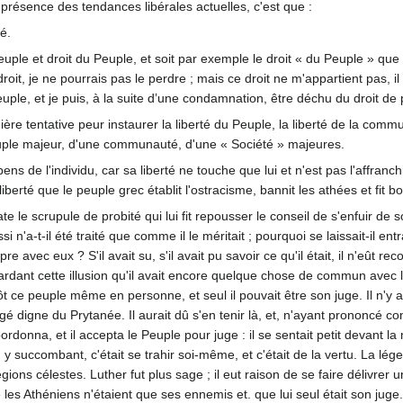
en présence des tendances libérales actuelles, c'est que :
é.
uple et droit du Peuple, et soit par exemple le droit « du Peuple » que
droit, je ne pourrais pas le perdre ; mais ce droit ne m'appartient pas, i
uple, et je puis, à la suite d’une condamnation, être déchu du droit de
re tentative peur instaurer la liberté du Peuple, la liberté de la commun
uple majeur, d'une communauté, d'une « Société » majeures.
s de l'individu, car sa liberté ne touche que lui et n'est pas l'affranchis
liberté que le peuple grec établit l'ostracisme, bannit les athées et fit 
 le scrupule de probité qui lui fit repousser le conseil de s'enfuir de 
 n'a-t-il été traité que comme il le méritait ; pourquoi se laissait-il entr
 avec eux ? S'il avait su, s'il avait pu savoir ce qu'il était, il n'eût rec
ardant cette illusion qu'il avait encore quelque chose de commun avec 
t ce peuple même en personne, et seul il pouvait être son juge. Il n'y ava
jugé digne du Prytanée. Il aurait dû s'en tenir là, et, n'ayant prononcé 
bordonna, et il accepta le Peuple pour juge : il se sentait petit devant 
n y succombant, c'était se trahir soi-même, et c'était de la vertu. La lé
égions célestes. Luther fut plus sage ; il eut raison de se faire délivre
es Athéniens n'étaient que ses ennemis et. que lui seul était son juge. L'