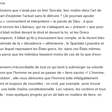
nce.
sions que n'avait pas su tirer Socrate, leur maître dans l'art de
 d'exploiter l'actuel sans le détruire ? (Je pourrais ajouter
ui « commentent et interprètent » la parole de Dieu ; à quoi
ont encore les Libéraux, qui ne s'attaquent au « présent » que pour
s'était incliné devant le droit et devant la loi, et les Grecs
spects, il fallait qu'ils y trouvassent leur compte, et ils durent bien
a période de la « décadence » athénienne ; le Spartiate Lysandre et
sur lequel reposaient les États grecs, fut, dans ces États mêmes,
a parce que les individus faisaient moins de cas de lui que d'eux-
t l'ennemi irréconciliable de tout ce qui tend à submerger sa volonté
encore que l'homme ne peut se passer de « liens sacrés »! L'homme,
solution ; elle nous démontre que l'homme lutte infatigablement
ore et toujours de nouvelles : on croit, par exemple, avoir trouvé
une belle chaîne constitutionnelle. Les rubans, les cordons et tous
rde ; mais quelques progrès qu'on ait faits en matière de liens, on