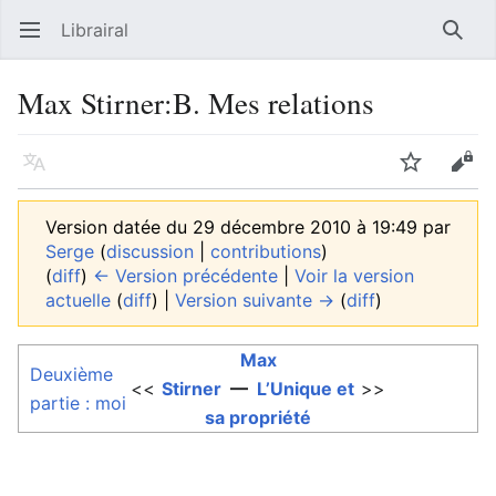
Librairal
Ouvrir le menu principal
Reche
Max Stirner:B. Mes relations
Langue
Suivre
Modifier
Version datée du 29 décembre 2010 à 19:49 par
Serge
(
discussion
|
contributions
)
(
diff
)
← Version précédente
|
Voir la version
actuelle
(
diff
) |
Version suivante →
(
diff
)
Max
Deuxième
<<
Stirner
—
L’Unique et
>>
partie : moi
sa propriété