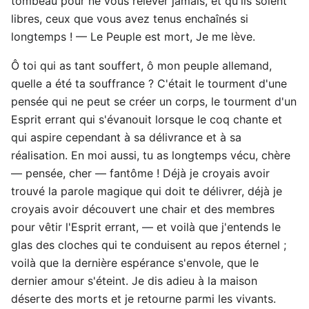
tombeau pour ne vous relever jamais, et qu'ils soient
libres, ceux que vous avez tenus enchaînés si
longtemps ! — Le Peuple est mort, Je me lève.
Ô toi qui as tant souffert, ô mon peuple allemand,
quelle a été ta souffrance ? C'était le tourment d'une
pensée qui ne peut se créer un corps, le tourment d'un
Esprit errant qui s'évanouit lorsque le coq chante et
qui aspire cependant à sa délivrance et à sa
réalisation. En moi aussi, tu as longtemps vécu, chère
— pensée, cher — fantôme ! Déjà je croyais avoir
trouvé la parole magique qui doit te délivrer, déjà je
croyais avoir découvert une chair et des membres
pour vêtir l'Esprit errant, — et voilà que j'entends le
glas des cloches qui te conduisent au repos éternel ;
voilà que la dernière espérance s'envole, que le
dernier amour s'éteint. Je dis adieu à la maison
déserte des morts et je retourne parmi les vivants.