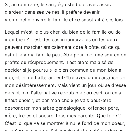
Si, au contraire, le sang égoïste bout avec assez
d'ardeur dans ses veines, il préfère devenir
« criminel » envers la famille et se soustrait à ses lois.
Lequel m'est le plus cher, du bien de la famille ou de
mon bien ? Il est des cas innombrables où les deux
peuvent marcher amicalement côte à côte, où ce qui
est utile à ma famille peut être pour moi une source de
profits ou réciproquement. Il est alors malaisé de
décider si je poursuis le bien commun ou mon bien à
moi, et je me flatterai peut-être avec complaisance de
mon désintéressement. Mais vient un jour où se dresse
devant moi l'alternative redoutable : ou ceci, ou cela !
Il faut choisir, et par mon choix je vais peut-être
déshonorer mon arbre généalogique, offenser père,
mère, frères et soeurs, tous mes parents. Que faire ?
C'est ici que va se montrer à nu le fond de mon coeur,
et qu'on va savoir si j'ai jamais mis la piété au-dessus