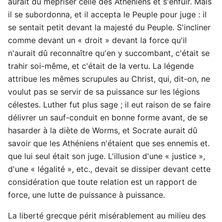
aurait dû mépriser celle des Athéniens et s'enfuir. Mais
il se subordonna, et il accepta le Peuple pour juge : il
se sentait petit devant la majesté du Peuple. S'incliner
comme devant un « droit » devant la force qu'il
n'aurait dû reconnaître qu'en y succombant, c'était se
trahir soi-même, et c'était de la vertu. La légende
attribue les mêmes scrupules au Christ, qui, dit-on, ne
voulut pas se servir de sa puissance sur les légions
célestes. Luther fut plus sage ; il eut raison de se faire
délivrer un sauf-conduit en bonne forme avant, de se
hasarder à la diète de Worms, et Socrate aurait dû
savoir que les Athéniens n'étaient que ses ennemis et.
que lui seul était son juge. L'illusion d'une « justice »,
d'une « légalité », etc., devait se dissiper devant cette
considération que toute relation est un rapport de
force, une lutte de puissance à puissance.
La liberté grecque périt misérablement au milieu des