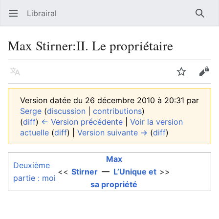
Librairal
Ouvrir le menu principal
Reche
Max Stirner:II. Le propriétaire
Langue
Suivre
Modifier
Version datée du 26 décembre 2010 à 20:31 par
Serge
(
discussion
|
contributions
)
(
diff
)
← Version précédente
|
Voir la version
actuelle
(
diff
) |
Version suivante →
(
diff
)
Max
Deuxième
<<
Stirner
—
L’Unique et
>>
partie : moi
sa propriété