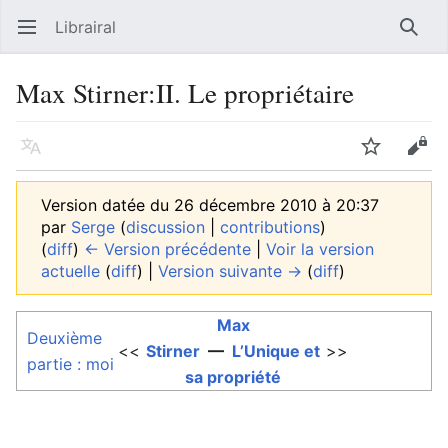
Librairal
Ouvrir le menu principal
Reche
Max Stirner:II. Le propriétaire
Langue
Suivre
Modifier
Version datée du 26 décembre 2010 à 20:37
par
Serge
(
discussion
|
contributions
)
(
diff
)
← Version précédente
|
Voir la version
actuelle
(
diff
) |
Version suivante →
(
diff
)
Max
Deuxième
<<
Stirner
—
L’Unique et
>>
partie : moi
sa propriété