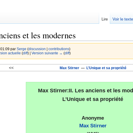
Lire
Voir le text
nciens et les modernes
 01:09 par
Serge
(
discussion
|
contributions
)
rsion actuelle
(
diff
) |
Version suivante →
(
diff
)
<<
Max Stirner
—
L’Unique et sa propriété
Max Stirner:II. Les anciens et les mo
L’Unique et sa propriété
Anonyme
Max Stirner