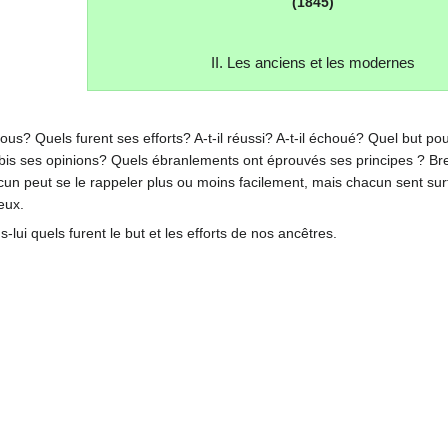
(1845)
II. Les anciens et les modernes
 Quels furent ses efforts? A-t-il réussi? A-t-il échoué? Quel but pours
s ses opinions? Quels ébranlements ont éprouvés ses principes ? Bref,
Chacun peut se le rappeler plus ou moins facilement, mais chacun sent su
eux.
lui quels furent le but et les efforts de nos ancêtres.