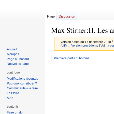
Page
Discussion
Max Stirner:II. Les a
Version datée du 17 décembre 2010 à
(
diff
)
← Version précédente
|
Voir la ve
Accueil
A propos
Aller
Aller
Première partie : l’homme
Page au hasard
à
à
Nouvelles pages
la
la
contribuer
navigation
recherche
Modifications récentes
Pourquoi contribuer ?
Communauté & à faire
Le Bistro
Aide
soutenir
Faire un don