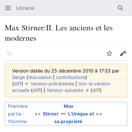
Librairal
Ouvrir le menu principal
Reche
Max Stirner:II. Les anciens et les
modernes
Langue
Suivre
Modifier
Version datée du 25 décembre 2010 à 17:33 par
Serge
(
discussion
|
contributions
)
(
diff
)
← Version précédente
|
Voir la version
actuelle
(
diff
) |
Version suivante →
(
diff
)
Première
Max
partie :
<<
Stirner
—
L’Unique et
>>
l’homme
sa propriété