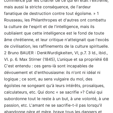
commencé par les châtrer de ce qui en était l'extrême,
mais aussi la stricte conséquence, de l'ardeur
fanatique de destruction contre tout égoïsme. » 1
Rousseau, les Philanthropes et d'autres ont combattu
la culture de l'esprit et de l'intelligence, mais ils
oubliaient que cette intelligence est le fond de toute
âme chrétienne, et leur critique n'atteignait que l'excès
de civilisation, les raffinements de la culture spirituelle.
2 Bruno BAUER : DenkWurdigkeiten, VI, p.7. 3 Id., ibid.,
VI. p. 6. Max Stirner (1845), L’unique et sa propriété 68
C'est entendu : ces gens-là sont incapables de
dévouement et d'enthousiasme: ils n'ont ni idéal ni
logique ; ce sont, au sens vulgaire du mol, des
égoïstes ne songeant qu'à leurs intérêts, prosaïques,
calculateurs, etc. Qui donc « se sacrifie »? Celui qui
subordonne tout le reste à un but, à une volonté, à une
passion, etc. L'amant ne se sacrifie-t-il pas lorsqu'il
abandonne père et mère, brave tous les dangers et