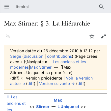
Librairal
Ouvrir le menu principal
Reche
Max Stirner: § 3. La Hiérarchie
Langue
Suivre
Modifier
Version datée du 26 décembre 2010 à 13:12 par
Serge
(
discussion
|
contributions
)
(Page créée
avec « {{Navigateur|
II. Les anciens et les
modernes
|
Max Stirner
— [[Max
Stirner:L’Unique et sa proprié... »)
(diff) ← Version précédente |
Voir la version
actuelle
(
diff
) |
Version suivante →
(
diff
)
II. Les
Max
anciens et
<<
Stirner
—
L’Unique et
>>
les