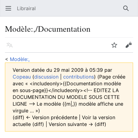
Librairal
Ouvrir le menu principal
Reche
Modèle
:
,/Documentation
Langue
Suivre
Modifier
<
Modèle:,
Version datée du 29 mai 2009 à 05:39 par
Copeau
(
discussion
|
contributions
)
(Page créée
avec « <includeonly>{{Documentation modèle
en sous-page}}</includeonly><!-- EDITEZ LA
DOCUMENTATION DU MODELE SOUS CETTE
LIGNE --> Le modèle {{m|,}} modèle affiche une
virgule … »)
(diff) ← Version précédente | Voir la version
actuelle (diff) | Version suivante → (diff)