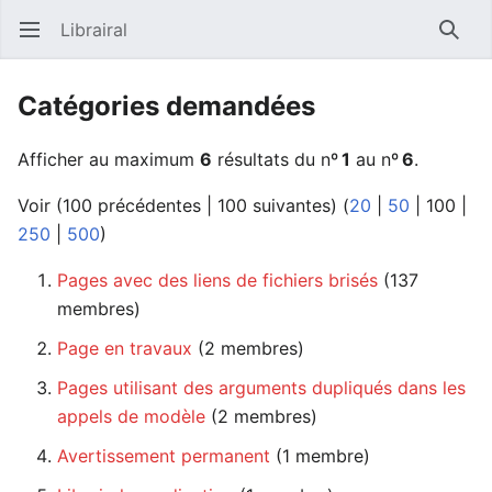
Librairal
Ouvrir le menu principal
Reche
Catégories demandées
Afficher au maximum
6
résultats du nº
1
au nº
6
.
Voir (
100 précédentes
|
100 suivantes
) (
20
|
50
|
100
|
250
|
500
)
Pages avec des liens de fichiers brisés
membres)
Page en travaux
‏‎ (2 membres)
Pages utilisant des arguments dupliqués dans les
appels de modèle
‏‎ (2 membres)
Avertissement permanent
‏‎ (1 membre)