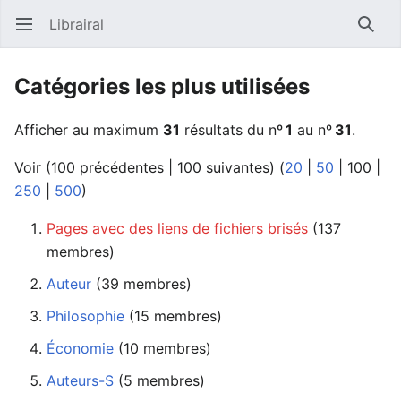
Librairal
Ouvrir le menu principal
Reche
Catégories les plus utilisées
Afficher au maximum
31
résultats du nº
1
au nº
31
.
Voir (
100 précédentes
|
100 suivantes
) (
20
|
50
|
100
|
250
|
500
)
Pages avec des liens de fichiers brisés
membres)
Auteur
‏‎ (39 membres)
Philosophie
‏‎ (15 membres)
Économie
‏‎ (10 membres)
Auteurs-S
‏‎ (5 membres)