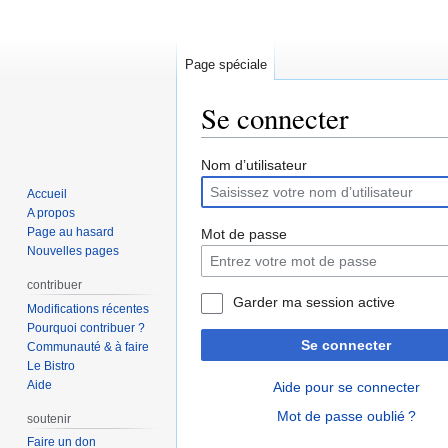
Page spéciale
Se connecter
Aller
Aller
Nom d’utilisateur
à
à
Accueil
la
la
A propos
navigation
recherche
Page au hasard
Mot de passe
Nouvelles pages
contribuer
Garder ma session active
Modifications récentes
Pourquoi contribuer ?
Se connecter
Communauté & à faire
Le Bistro
Aide
Aide pour se connecter
Mot de passe oublié ?
soutenir
Faire un don