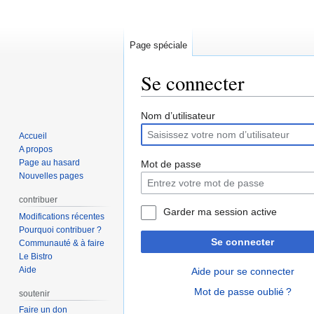
Page spéciale
Se connecter
Aller
Aller
Nom d’utilisateur
à
à
Accueil
la
la
A propos
navigation
recherche
Page au hasard
Mot de passe
Nouvelles pages
contribuer
Garder ma session active
Modifications récentes
Pourquoi contribuer ?
Se connecter
Communauté & à faire
Le Bistro
Aide
Aide pour se connecter
Mot de passe oublié ?
soutenir
Faire un don