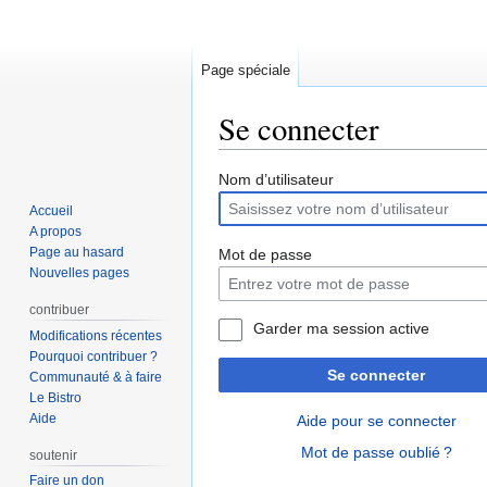
Page spéciale
Se connecter
Aller
Aller
Nom d’utilisateur
à
à
Accueil
la
la
A propos
navigation
recherche
Page au hasard
Mot de passe
Nouvelles pages
contribuer
Garder ma session active
Modifications récentes
Pourquoi contribuer ?
Se connecter
Communauté & à faire
Le Bistro
Aide
Aide pour se connecter
Mot de passe oublié ?
soutenir
Faire un don