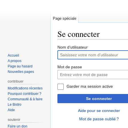
Page spéciale
Se connecter
Aller
Aller
Nom d’utilisateur
à
à
Accueil
la
la
A propos
navigation
recherche
Page au hasard
Mot de passe
Nouvelles pages
contribuer
Garder ma session active
Modifications récentes
Pourquoi contribuer ?
Se connecter
Communauté & à faire
Le Bistro
Aide
Aide pour se connecter
Mot de passe oublié ?
soutenir
Faire un don