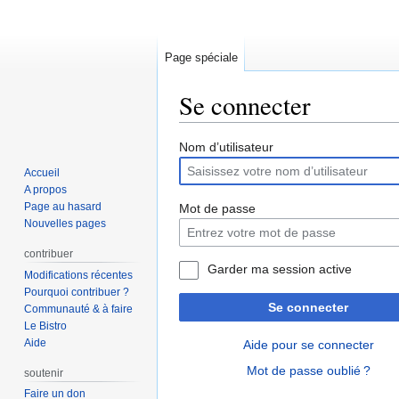
Page spéciale
Se connecter
Aller
Aller
Nom d’utilisateur
à
à
Accueil
la
la
A propos
navigation
recherche
Page au hasard
Mot de passe
Nouvelles pages
contribuer
Garder ma session active
Modifications récentes
Pourquoi contribuer ?
Se connecter
Communauté & à faire
Le Bistro
Aide
Aide pour se connecter
Mot de passe oublié ?
soutenir
Faire un don