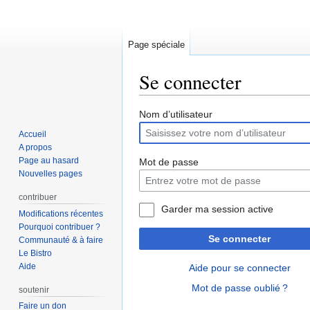
Page spéciale
Se connecter
Aller
Aller
Nom d’utilisateur
à
à
Accueil
la
la
A propos
navigation
recherche
Page au hasard
Mot de passe
Nouvelles pages
contribuer
Garder ma session active
Modifications récentes
Pourquoi contribuer ?
Se connecter
Communauté & à faire
Le Bistro
Aide
Aide pour se connecter
Mot de passe oublié ?
soutenir
Faire un don