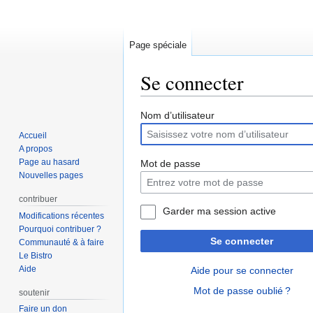
Page spéciale
Se connecter
Aller
Aller
Nom d’utilisateur
à
à
Accueil
la
la
A propos
navigation
recherche
Page au hasard
Mot de passe
Nouvelles pages
contribuer
Garder ma session active
Modifications récentes
Pourquoi contribuer ?
Se connecter
Communauté & à faire
Le Bistro
Aide
Aide pour se connecter
Mot de passe oublié ?
soutenir
Faire un don