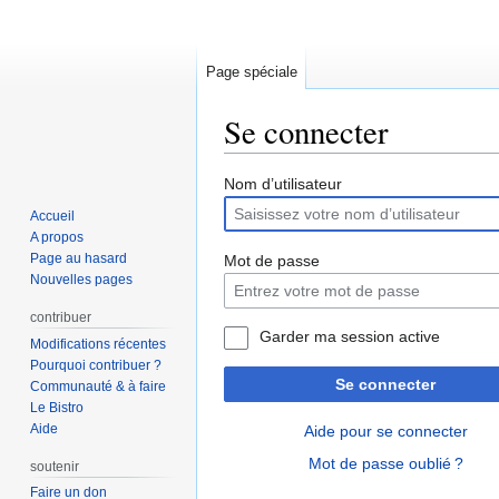
Page spéciale
Se connecter
Aller
Aller
Nom d’utilisateur
à
à
Accueil
la
la
A propos
navigation
recherche
Page au hasard
Mot de passe
Nouvelles pages
contribuer
Garder ma session active
Modifications récentes
Pourquoi contribuer ?
Se connecter
Communauté & à faire
Le Bistro
Aide
Aide pour se connecter
Mot de passe oublié ?
soutenir
Faire un don