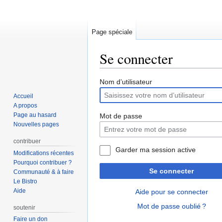
Page spéciale
Se connecter
Aller
Aller
Nom d’utilisateur
à
à
Accueil
la
la
A propos
navigation
recherche
Page au hasard
Mot de passe
Nouvelles pages
contribuer
Garder ma session active
Modifications récentes
Pourquoi contribuer ?
Se connecter
Communauté & à faire
Le Bistro
Aide
Aide pour se connecter
Mot de passe oublié ?
soutenir
Faire un don