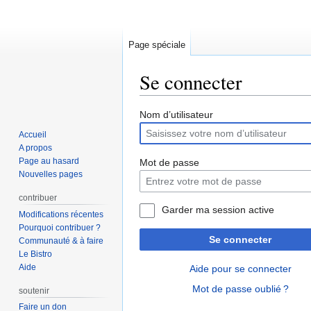
Page spéciale
Se connecter
Aller
Aller
Nom d’utilisateur
à
à
Accueil
la
la
A propos
navigation
recherche
Page au hasard
Mot de passe
Nouvelles pages
contribuer
Garder ma session active
Modifications récentes
Pourquoi contribuer ?
Se connecter
Communauté & à faire
Le Bistro
Aide
Aide pour se connecter
Mot de passe oublié ?
soutenir
Faire un don