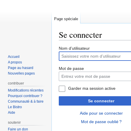
Page spéciale
Se connecter
Aller
Aller
Nom d’utilisateur
à
à
Accueil
la
la
A propos
navigation
recherche
Page au hasard
Mot de passe
Nouvelles pages
contribuer
Garder ma session active
Modifications récentes
Pourquoi contribuer ?
Se connecter
Communauté & à faire
Le Bistro
Aide
Aide pour se connecter
Mot de passe oublié ?
soutenir
Faire un don