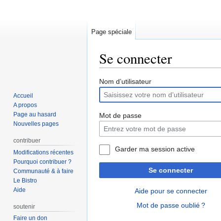
Page spéciale
Se connecter
Aller
Aller
Nom d’utilisateur
à
à
Accueil
la
la
A propos
navigation
recherche
Page au hasard
Mot de passe
Nouvelles pages
contribuer
Garder ma session active
Modifications récentes
Pourquoi contribuer ?
Se connecter
Communauté & à faire
Le Bistro
Aide
Aide pour se connecter
Mot de passe oublié ?
soutenir
Faire un don