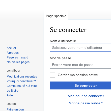
Page spéciale
Se connecter
Aller
Aller
Nom d’utilisateur
à
à
Accueil
la
la
A propos
navigation
recherche
Page au hasard
Mot de passe
Nouvelles pages
contribuer
Garder ma session active
Modifications récentes
Pourquoi contribuer ?
Se connecter
Communauté & à faire
Le Bistro
Aide
Aide pour se connecter
Mot de passe oublié ?
soutenir
Faire un don