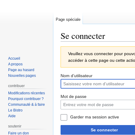
Page spéciale
Se connecter
Aller
Aller
Veuillez vous connecter pour pouvo
à
à
Accueil
accéder à cette page ou cette acti
la
la
A propos
navigation
recherche
Page au hasard
Nom d’utilisateur
Nouvelles pages
contribuer
Modifications récentes
Mot de passe
Pourquoi contribuer ?
Communauté & à faire
Le Bistro
Aide
Garder ma session active
soutenir
Se connecter
Faire un don