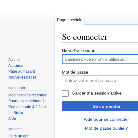
Page spéciale
Se connecter
Aller
Aller
Nom d’utilisateur
à
à
Accueil
la
la
A propos
navigation
recherche
Page au hasard
Mot de passe
Nouvelles pages
contribuer
Garder ma session active
Modifications récentes
Pourquoi contribuer ?
Se connecter
Communauté & à faire
Le Bistro
Aide
Aide pour se connecter
Mot de passe oublié ?
soutenir
Faire un don