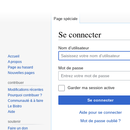
Page spéciale
Se connecter
Aller
Aller
Nom d’utilisateur
à
à
Accueil
la
la
A propos
navigation
recherche
Page au hasard
Mot de passe
Nouvelles pages
contribuer
Garder ma session active
Modifications récentes
Pourquoi contribuer ?
Se connecter
Communauté & à faire
Le Bistro
Aide
Aide pour se connecter
Mot de passe oublié ?
soutenir
Faire un don