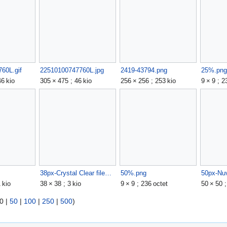
60L.gif
22510100747760L.jpg
2419-43794.png
25%.png
46 kio
305 × 475 ; 46 kio
256 × 256 ; 253 kio
9 × 9 ; 2
38px-Crystal Clear filesystem folder home2.png
50%.png
 kio
38 × 38 ; 3 kio
9 × 9 ; 236 octet
50 × 50 ;
0
|
50
|
100
|
250
|
500
)