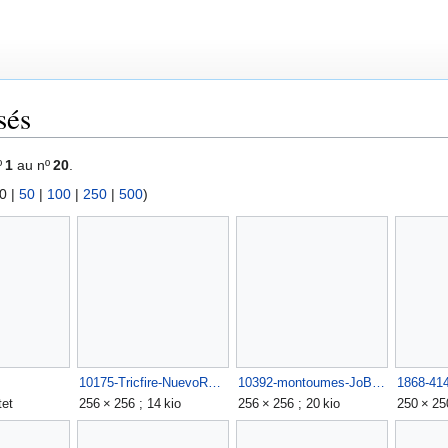
sés
º
1
au nº
20
.
0
|
50
|
100
|
250
|
500
)
10175-Tricfire-NuevoRSS.png
10392-montoumes-JoBook1.png
1868-41
tet
256 × 256 ; 14 kio
256 × 256 ; 20 kio
250 × 25