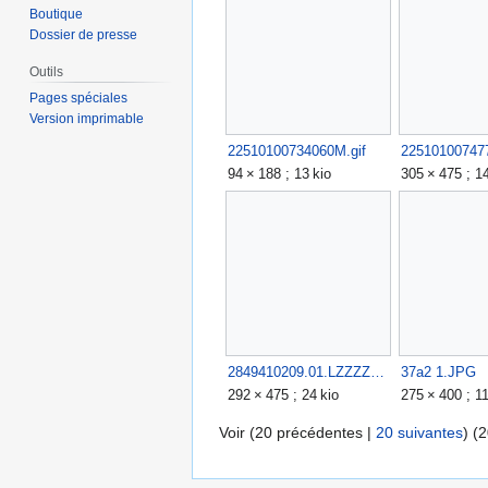
Boutique
Dossier de presse
Outils
Pages spéciales
Version imprimable
22510100734060M.gif
225101007477
94 × 188 ; 13 kio
305 × 475 ; 1
2849410209.01.LZZZZZZZ.jpg
37a2 1.JPG
292 × 475 ; 24 kio
275 × 400 ; 11
Voir (
20 précédentes
|
20 suivantes
) (
2