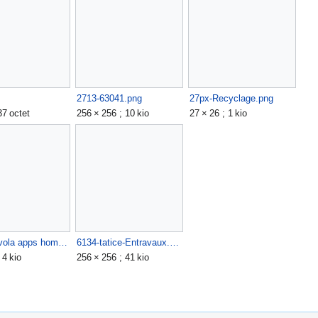
2713-63041.png
27px-Recyclage.png
37 octet
256 × 256 ; 10 kio
27 × 26 ; 1 kio
50px-Nuvola apps home.png
6134-tatice-Entravaux.png
 4 kio
256 × 256 ; 41 kio