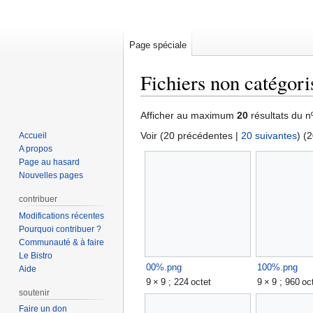
Page spéciale
Fichiers non catégori
Aller
Aller
Afficher au maximum
20
résultats du n
à
à
Voir (
20 précédentes
|
20 suivantes
) (
2
Accueil
la
la
A propos
navigation
recherche
Page au hasard
Nouvelles pages
contribuer
Modifications récentes
Pourquoi contribuer ?
Communauté & à faire
Le Bistro
00%.png
100%.png
Aide
9 × 9 ; 224 octet
9 × 9 ; 960 oc
soutenir
Faire un don