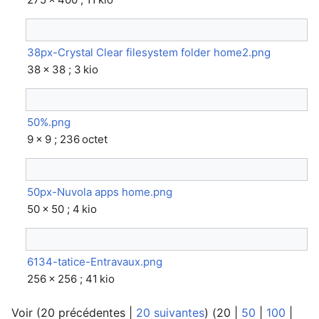
38px-Crystal Clear filesystem folder home2.png
38 × 38 ; 3 kio
50%.png
9 × 9 ; 236 octet
50px-Nuvola apps home.png
50 × 50 ; 4 kio
6134-tatice-Entravaux.png
256 × 256 ; 41 kio
Voir (
20 précédentes
|
20 suivantes
) (
20
|
50
|
100
|