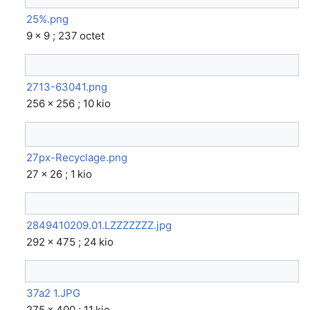
25%.png
9 × 9 ; 237 octet
2713-63041.png
256 × 256 ; 10 kio
27px-Recyclage.png
27 × 26 ; 1 kio
2849410209.01.LZZZZZZZ.jpg
292 × 475 ; 24 kio
37a2 1.JPG
275 × 400 ; 11 kio