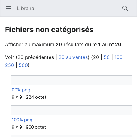
Librairal
Ouvrir le menu principal
Reche
Fichiers non catégorisés
Afficher au maximum
20
résultats du nº
1
au nº
20
.
Voir (
20 précédentes
|
20 suivantes
) (
20
|
50
|
100
|
250
|
500
)
00%.png
9 × 9 ; 224 octet
100%.png
9 × 9 ; 960 octet