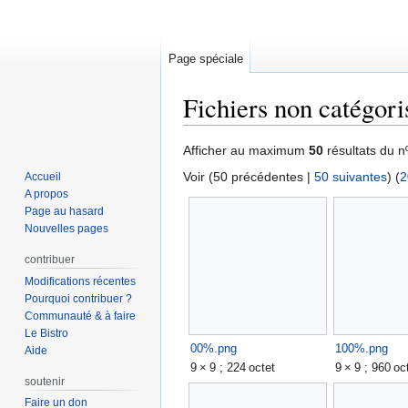
Page spéciale
Fichiers non catégori
Aller
Aller
Afficher au maximum
50
résultats du n
à
à
Voir (
50 précédentes
|
50 suivantes
) (
2
Accueil
la
la
A propos
navigation
recherche
Page au hasard
Nouvelles pages
contribuer
Modifications récentes
Pourquoi contribuer ?
Communauté & à faire
Le Bistro
00%.png
100%.png
Aide
9 × 9 ; 224 octet
9 × 9 ; 960 oc
soutenir
Faire un don