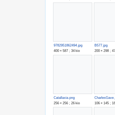
9782951862494.jpg
B577.jpg
400 × 587 ; 34 kio
200 × 298 ; 47
Catallaxia.png
CharlesGave.
256 × 256 ; 26 kio
106 × 145 ; 18