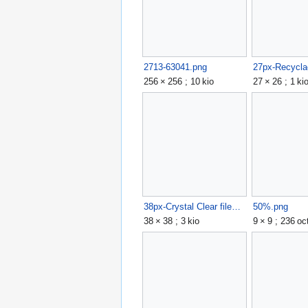
2713-63041.png
27px-Recycla
256 × 256 ; 10 kio
27 × 26 ; 1 ki
38px-Crystal Clear filesystem folder home2.png
50%.png
38 × 38 ; 3 kio
9 × 9 ; 236 oc