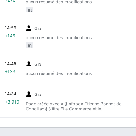
aucun résumé des modifications
m
14:59
Gio
+146
aucun résumé des modifications
m
14:45
Gio
+133
aucun résumé des modifications
14:34
Gio
+3 910
Page créée avec « {{Infobox Étienne Bonnot de
Condillac}} {{titre|''Le Commerce et le
gouvernement considérés relativement l’un à
l’autre''|Étienne Bonnot de Condillac|1776}} ... »