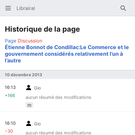
Librairal
Ouvrir le menu principal
Reche
Historique de la page
Page
Discussion
Étienne Bonnot de Condillac:Le Commerce et le
gouvernement considérés relativement l’un à
l’autre
10 décembre 2013
16:13
Gio
+166
aucun résumé des modifications
m
16:10
Gio
−30
aucun résumé des modifications