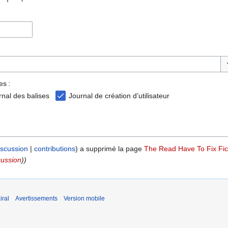
Ba
es :
rnal des balises
Journal de création d’utilisateur
iscussion
contributions
a supprimé la page
The Read Have To Fix Fic
cussion
))
iral
Avertissements
Version mobile