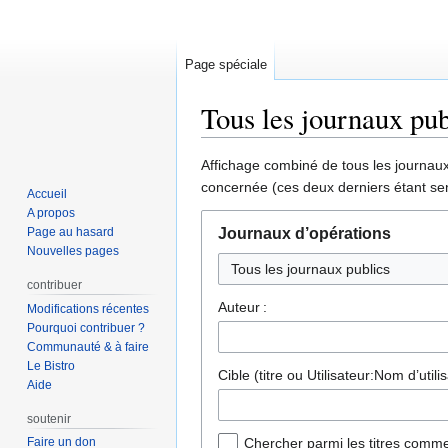
Page spéciale
Tous les journaux pub
Aller
Aller
Affichage combiné de tous les journaux 
à
à
concernée (ces deux derniers étant sen
Accueil
la
la
A propos
navigation
recherche
Page au hasard
Journaux d’opérations
Nouvelles pages
Tous les journaux publics
contribuer
Auteur :
Modifications récentes
Pourquoi contribuer ?
Communauté & à faire
Le Bistro
Cible (titre ou Utilisateur:Nom d’utilis
Aide
soutenir
Faire un don
Chercher parmi les titres comme