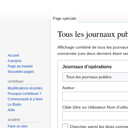
Page spéciale
Tous les journaux pub
Aller
Aller
Affichage combiné de tous les journaux 
à
à
concernée (ces deux derniers étant sen
Accueil
la
la
A propos
navigation
recherche
Page au hasard
Journaux d’opérations
Nouvelles pages
contribuer
Auteur :
Modifications récentes
Pourquoi contribuer ?
Communauté & à faire
Le Bistro
Cible (titre ou Utilisateur:Nom d’utilis
Aide
soutenir
Faire un don
Chercher parmi les titres comme