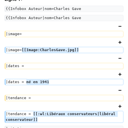
{{Infobox Auteur|nom=Charles Gave
{{Infobox Auteur|nom=Charles Gave
|image=
|image=
[[Image:CharlesGave.jpg]]
|dates =  
|dates = 
né en 1941
|tendance =  
|tendance = 
[[:wl:Libéraux conservateurs|libéral 
conservateur]]