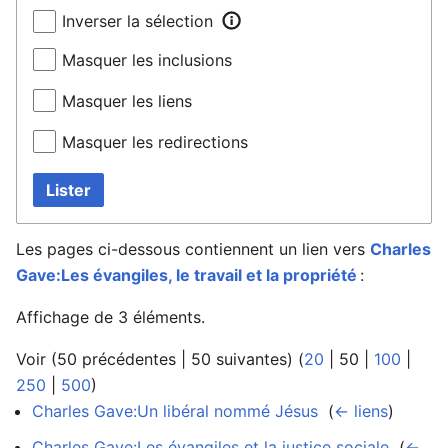
Inverser la sélection
Masquer les inclusions
Masquer les liens
Masquer les redirections
Lister
Les pages ci-dessous contiennent un lien vers
Charles
Gave:Les évangiles, le travail et la propriété
:
Affichage de 3 éléments.
Voir (
50 précédentes
|
50 suivantes
) (
20
|
50
|
100
|
250
|
500
)
Charles Gave:Un libéral nommé Jésus
‎
(
← liens
)
Charles Gave:Les évangiles et la justice sociale
‎
(
←