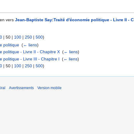
ien vers
Jean-Baptiste Say:Traité d'économie politique - Livre II - C
0
|
50
|
100
|
250
|
500
)
e politique
‎
(
← liens
)
politique - Livre II - Chapitre X
‎
(
← liens
)
olitique - Livre III - Chapitre I
‎
(
← liens
)
0
|
50
|
100
|
250
|
500
)
iral
Avertissements
Version mobile