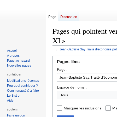
Page
Discussion
Pages qui pointent ve
XI »
←
Jean-Baptiste Say:Traité d'économie politi
Accueil
A propos
Aller
Aller
Page au hasard
Pages liées
à
à
Nouvelles pages
Page :
la
la
contribuer
navigation
recherche
Modifications récentes
Pourquoi contribuer ?
Espace de noms :
Communauté & à faire
Tous
Le Bistro
Aide
Masquer les inclusions
Ma
soutenir
Faire un don