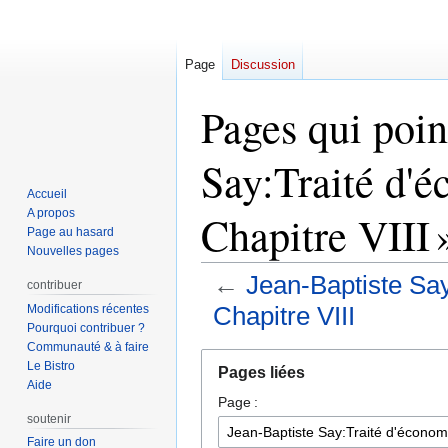
Page
Discussion
Pages qui poin
Say:Traité d'é
Accueil
A propos
Chapitre VIII 
Page au hasard
Nouvelles pages
←
Jean-Baptiste Say:
contribuer
Chapitre VIII
Modifications récentes
Pourquoi contribuer ?
Communauté & à faire
Aller
Aller
Le Bistro
Pages liées
à
à
Aide
Page :
la
la
soutenir
navigation
recherche
Faire un don