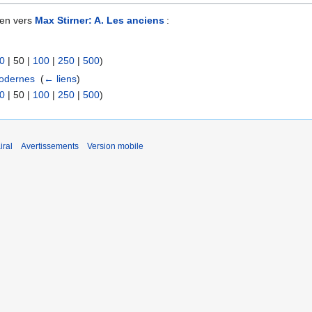
ien vers
Max Stirner: A. Les anciens
:
0
|
50
|
100
|
250
|
500
)
modernes
‎
(
← liens
)
0
|
50
|
100
|
250
|
500
)
iral
Avertissements
Version mobile