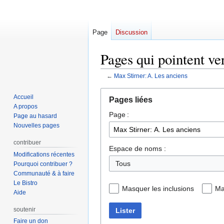
Page
Discussion
Pages qui pointent ve
←
Max Stirner: A. Les anciens
Aller
Aller
Accueil
Pages liées
à
à
A propos
Page :
la
la
Page au hasard
navigation
recherche
Nouvelles pages
contribuer
Espace de noms :
Modifications récentes
Pourquoi contribuer ?
Communauté & à faire
Le Bistro
Masquer les inclusions
Ma
Aide
soutenir
Lister
Faire un don