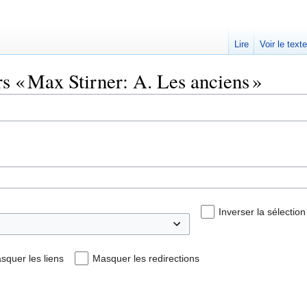
Lire
Voir le text
rs « Max Stirner: A. Les anciens »
Inverser la sélection
squer les liens
Masquer les redirections