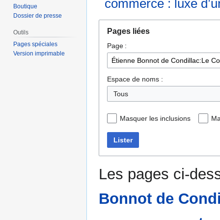
commerce : luxe d’u
Boutique
Dossier de presse
Aller
Aller
Pages liées
Outils
à
à
Pages spéciales
Page :
la
la
Version imprimable
navigation
recherche
Espace de noms :
Tous
Masquer les inclusions
Ma
Lister
Les pages ci-dess
Bonnot de Condi