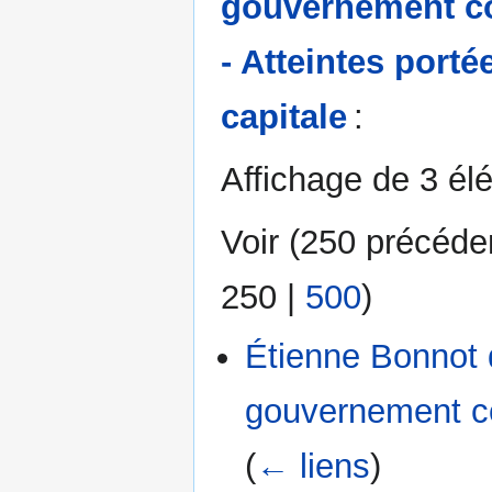
gouvernement con
- Atteintes port
capitale
:
Affichage de 3 él
Voir (
250 précéde
250
|
500
)
Étienne Bonnot 
gouvernement con
(
← liens
)