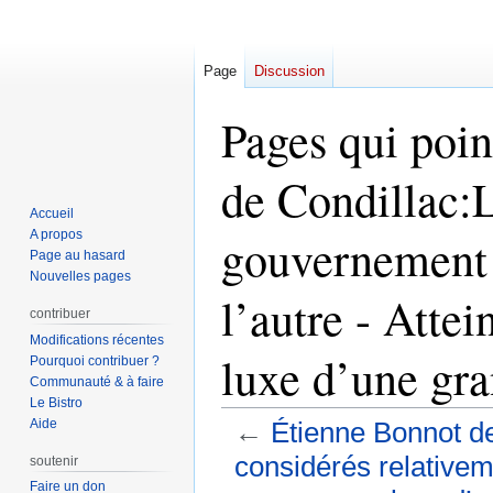
Page
Discussion
Pages qui poin
de Condillac:
Accueil
A propos
gouvernement 
Page au hasard
Nouvelles pages
l’autre - Atte
contribuer
Modifications récentes
luxe d’une gra
Pourquoi contribuer ?
Communauté & à faire
Le Bistro
Aide
←
Étienne Bonnot d
considérés relativeme
soutenir
Faire un don