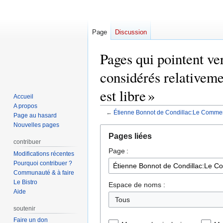
Page
Discussion
Pages qui pointent v
considérés relativeme
est libre »
Accueil
A propos
←
Étienne Bonnot de Condillac:Le Commerce
Page au hasard
Nouvelles pages
Aller
Aller
Pages liées
à
à
contribuer
Page :
la
la
Modifications récentes
navigation
recherche
Pourquoi contribuer ?
Communauté & à faire
Le Bistro
Espace de noms :
Aide
Tous
soutenir
Faire un don