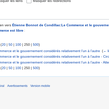
squer les liens
Masquer les redirections
ien vers
Étienne Bonnot de Condillac:Le Commerce et le gouvernem
erce est libre
:
 (
20
|
50
|
100
|
250
|
500
)
merce et le gouvernement considérés relativement l’un à l’autre
‎
(
← l
merce et le gouvernement considérés relativement l’un à l’autre - Circ
merce et le gouvernement considérés relativement l’un à l’autre - Att
 (
20
|
50
|
100
|
250
|
500
)
iral
Avertissements
Version mobile