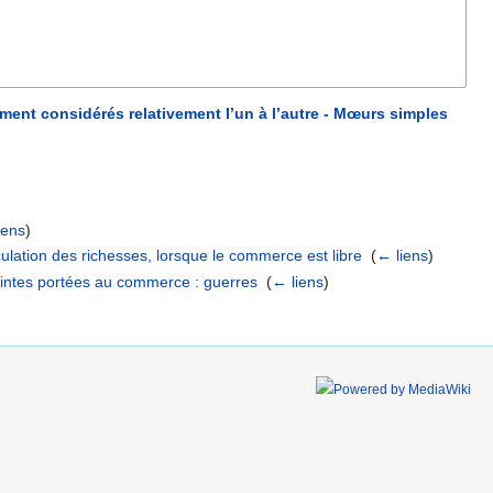
ent considérés relativement l’un à l’autre - Mœurs simples
iens
)
ulation des richesses, lorsque le commerce est libre
‎
(
← liens
)
eintes portées au commerce : guerres
‎
(
← liens
)