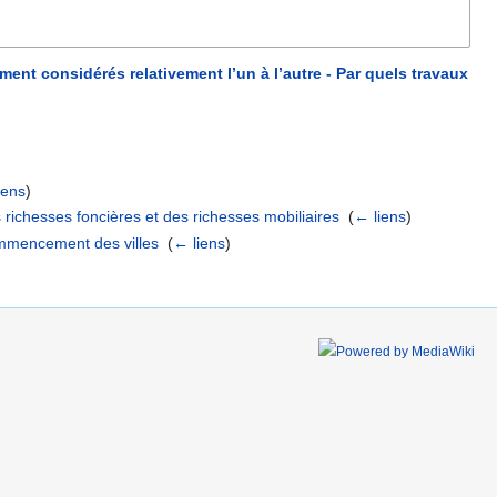
nt considérés relativement l’un à l’autre - Par quels travaux
iens
)
richesses foncières et des richesses mobiliaires
‎
(
← liens
)
ommencement des villes
‎
(
← liens
)