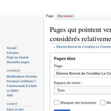
Page
Discussion
Pages qui pointent v
considérés relativemen
←
Étienne Bonnot de Condillac:Le Commerce 
Accueil
A propos
Aller
Aller
Page au hasard
Pages liées
à
à
Nouvelles pages
Page :
la
la
contribuer
navigation
recherche
Modifications récentes
Pourquoi contribuer ?
Espace de noms :
Communauté & à faire
Tous
Le Bistro
Aide
Masquer les inclusions
Ma
soutenir
Faire un don