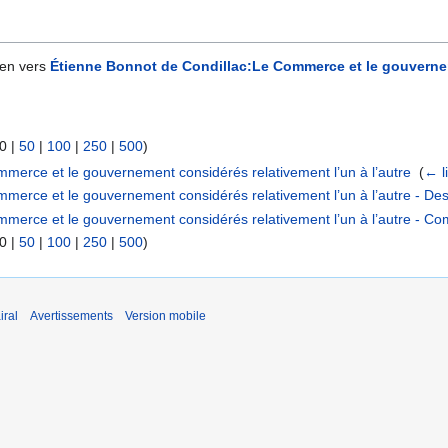
ien vers
Étienne Bonnot de Condillac:Le Commerce et le gouverneme
0
|
50
|
100
|
250
|
500
)
merce et le gouvernement considérés relativement l’un à l’autre
‎
(
← l
merce et le gouvernement considérés relativement l’un à l’autre - Des 
mmerce et le gouvernement considérés relativement l’un à l’autre - C
0
|
50
|
100
|
250
|
500
)
iral
Avertissements
Version mobile