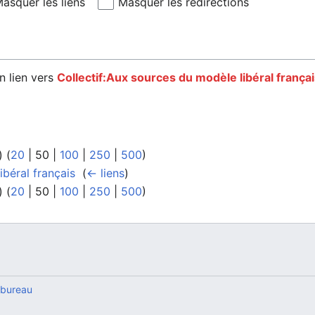
asquer les liens
Masquer les redirections
n lien vers
Collectif:Aux sources du modèle libéral françai
) (
20
|
50
|
100
|
250
|
500
)
ibéral français
‎
(
← liens
)
) (
20
|
50
|
100
|
250
|
500
)
 bureau