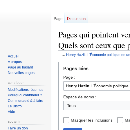
Page
Discussion
Pages qui pointent ve
Quels sont ceux que p
←
Henry Hazlitt:L'Économie politique en un
Accueil
A propos
Aller
Aller
Page au hasard
Pages liées
à
à
Nouvelles pages
Page :
la
la
contribuer
navigation
recherche
Modifications récentes
Pourquoi contribuer ?
Espace de noms :
Communauté & à faire
Le Bistro
Aide
Masquer les inclusions
Ma
soutenir
Faire un don