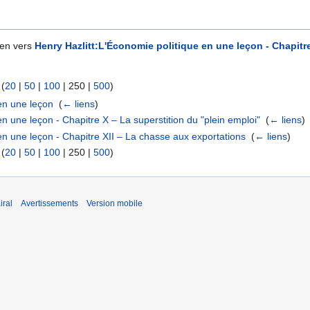
ien vers
Henry Hazlitt:L'Économie politique en une leçon - Chapitr
 (
20
|
50
|
100
|
250
|
500
)
 en une leçon
‎
(
← liens
)
en une leçon - Chapitre X – La superstition du "plein emploi"
‎
(
← liens
)
en une leçon - Chapitre XII – La chasse aux exportations
‎
(
← liens
)
 (
20
|
50
|
100
|
250
|
500
)
iral
Avertissements
Version mobile