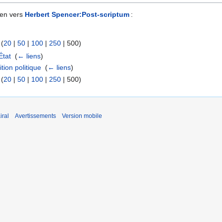
ien vers
Herbert Spencer:Post-scriptum
:
 (
20
|
50
|
100
|
250
|
500
)
État
‎
(
← liens
)
ion politique
‎
(
← liens
)
 (
20
|
50
|
100
|
250
|
500
)
iral
Avertissements
Version mobile