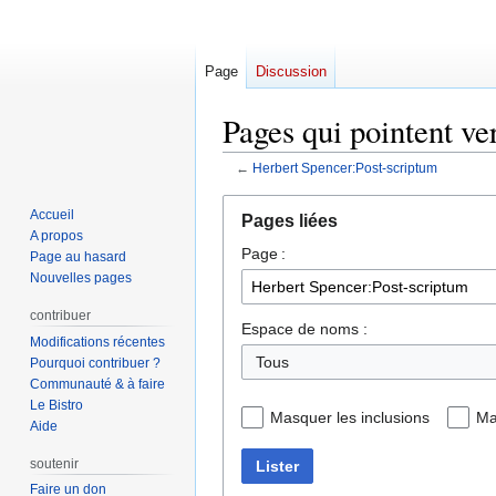
Page
Discussion
Pages qui pointent ve
←
Herbert Spencer:Post-scriptum
Aller
Aller
Accueil
Pages liées
à
à
A propos
Page :
la
la
Page au hasard
navigation
recherche
Nouvelles pages
contribuer
Espace de noms :
Modifications récentes
Tous
Pourquoi contribuer ?
Communauté & à faire
Le Bistro
Masquer les inclusions
Ma
Aide
soutenir
Lister
Faire un don