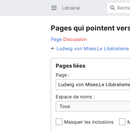
Librairal
Ouvrir le menu principal
Pages qui pointent vers
Page
Discussion
←
Ludwig von Mises:Le Libéralisme 
Pages liées
Page :
Espace de noms :
Masquer les inclusions
M