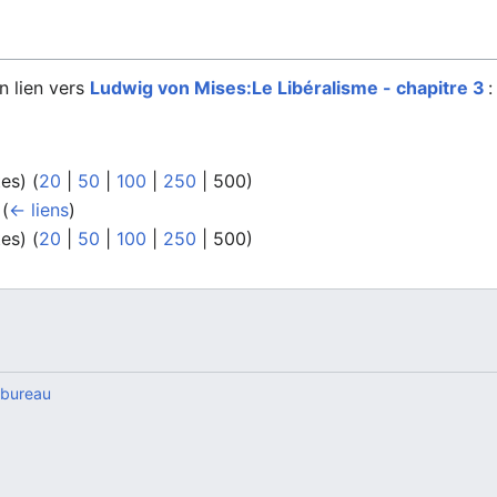
n lien vers
Ludwig von Mises:Le Libéralisme - chapitre 3
:
tes
) (
20
|
50
|
100
|
250
|
500
)
‎
(
← liens
)
tes
) (
20
|
50
|
100
|
250
|
500
)
 bureau